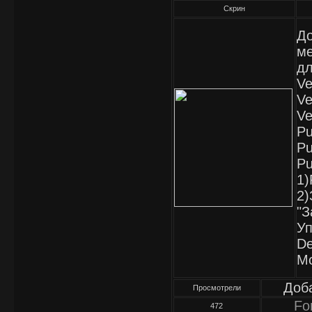
Скрин
До
ме
дл
Ve
Ve
Ve
Pu
Pu
Pu
1)
2)
"З
Уп
De
Mo
Доб
Просмотрели
Fo
472