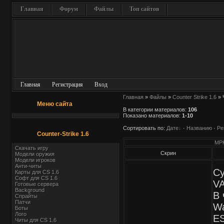
Главная
Форум
Файлы
Топ сайтов
Главная
Регистрация
Вход
Главная
»
Файлы
»
Counter Strike 1.6
» 
Меню сайта
В категории материалов
:
106
Показано материалов
:
1-10
Сортировать по
:
Дате
·
Названию
·
Ре
Counter-Strike 1.6
MPH
Скачать игру
Скрин
Модели оружия
Модели игроков
Анти-читы
Су
Карты для СS 1.6
Софт для CS 1.6
VA
Готовые сервера
Background
В 
Спрайты
Патчи
Wa
Боты
Лого
E
Читы для CS 1.6