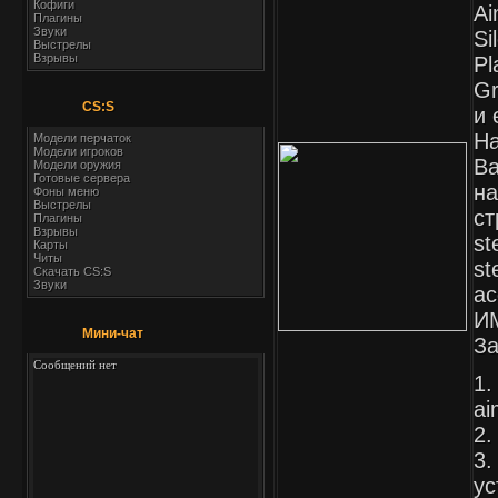
Кофиги
Ai
Плагины
Звуки
Si
Выстрелы
Взрывы
Pl
G
CS:S
и 
На
Модели перчаток
Модели игроков
Ва
Модели оружия
Готовые сервера
на
Фоны меню
Выстрелы
ст
Плагины
Взрывы
st
Карты
Читы
st
Скачать CS:S
Звуки
ac
ИМ
Мини-чат
За
1.
ai
2.
3.
ус