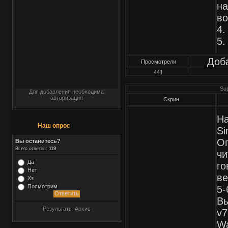
на
во
4.
5.
Доб
Просмотрели
441
Su
Для добавления необходима
авторизация
Скрин
На
Наш опрос
Si
Оп
Вы останитесь?
Всего ответов:
119
чи
Да
го
Нет
ве
Хз
Посмотрим
5-
Вы
Результаты
Архив
v7
Wa