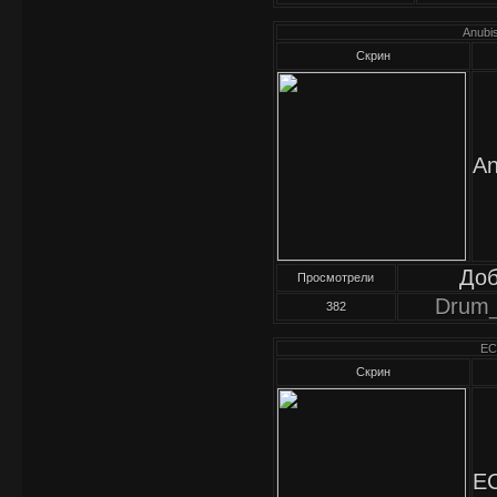
Anubis
Скрин
An
До
Просмотрели
Drum
382
ECC
Скрин
EC