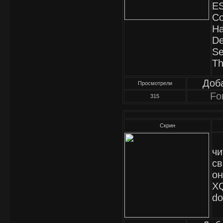
ES
Co
Ha
De
Se
Th
Доб
Просмотрели
Fo
315
Скрин
чи
св
он
XQ
do