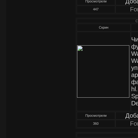
Доб
Просмотрели
Fo
447
C
Скрин
Чи
фу
Wa
Wa
уп
ар
фа
hl
Sp
De
Доб
Просмотрели
Fo
360