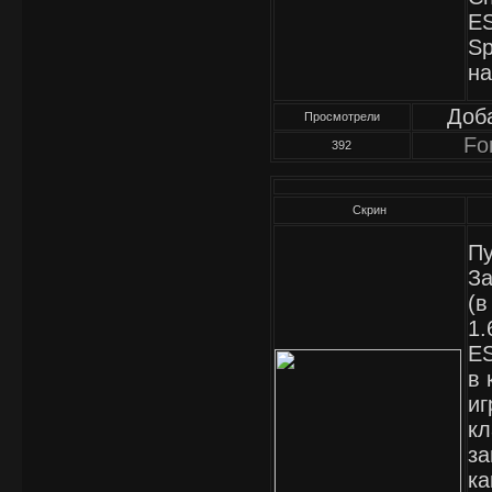
ES
Sp
на
Доб
Просмотрели
Fo
392
Скрин
Пу
За
(в
1.
ES
в 
иг
кл
за
ка