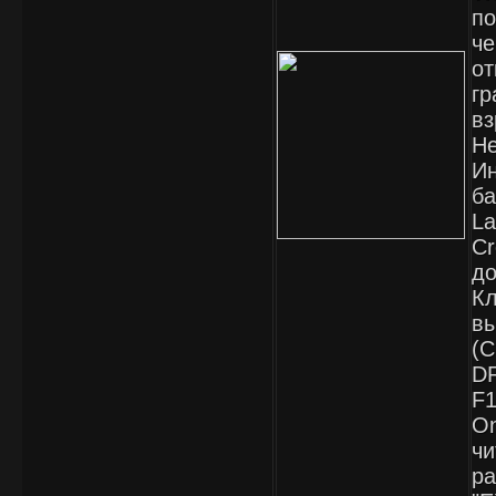
по
че
от
гр
вз
Не
Ин
ба
La
Cr
до
Кл
вы
(C
DR
F1
On
чи
ра