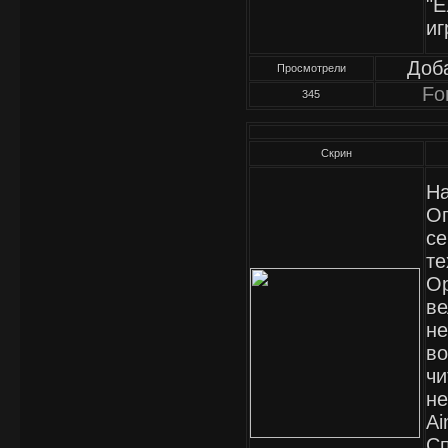
"E
иг
Доб
Просмотрели
Fo
345
Скрин
На
Оп
се
те
Op
ве
не
во
чи
не
Ai
Сп