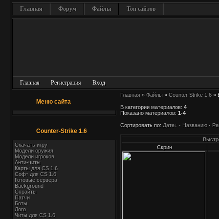
Главная
Форум
Файлы
Топ сайтов
Главная
Регистрация
Вход
Главная
»
Файлы
»
Counter Strike 1.6
» 
Меню сайта
В категории материалов
:
4
Показано материалов
:
1-4
Сортировать по
:
Дате
·
Названию
·
Ре
Counter-Strike 1.6
Выстр
Скачать игру
Скрин
Модели оружия
Модели игроков
Анти-читы
Карты для СS 1.6
Софт для CS 1.6
Готовые сервера
Background
Спрайты
Патчи
Боты
Лого
Читы для CS 1.6