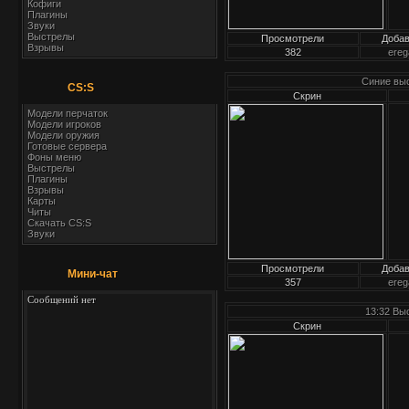
Кофиги
Плагины
Звуки
Выстрелы
Просмотрели
Доба
Взрывы
382
ereg
Синие выс
CS:S
Скрин
Модели перчаток
Модели игроков
Модели оружия
Готовые сервера
Фоны меню
Выстрелы
Плагины
Взрывы
Карты
Читы
Скачать CS:S
Звуки
Просмотрели
Доба
Мини-чат
357
ereg
13:32 Вы
Скрин