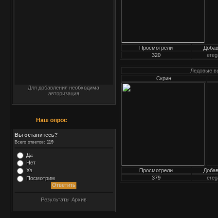
Просмотрели
Доба
320
ereg
Ледовые в
Скрин
Для добавления необходима
авторизация
Наш опрос
Вы останитесь?
Всего ответов:
119
Да
Нет
Хз
Просмотрели
Доба
379
ereg
Посмотрим
Результаты
Архив