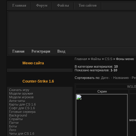
Главная
Форум
Файлы
Топ сайтов
Главная
Регистрация
Вход
Главная
»
Файлы
»
CS:S
» Фоны меню
Меню сайта
В категории материалов
:
10
Показано материалов
:
1-10
Сортировать по
:
Дате
·
Названию
·
Ре
Counter-Strike 1.6
W1Ll3
Скачать игру
Скрин
Модели оружия
Модели игроков
Анти-читы
Карты для СS 1.6
Софт для CS 1.6
Готовые сервера
Background
Спрайты
мен
Патчи
Боты
Лого
Читы для CS 1.6