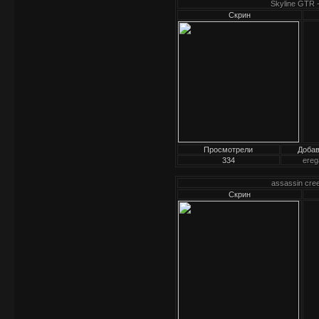
Skyline GTR 
Скрин
Просмотрели
Доба
334
ereg
assassin cre
Скрин