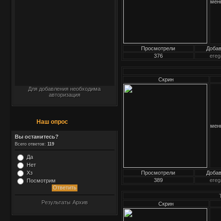
мен
Просмотрели
Доба
376
ereg
Скрин
Для добавления необходима
авторизация
Наш опрос
мен
Вы останитесь?
Всего ответов:
119
Да
Нет
Хз
Просмотрели
Доба
389
ereg
Посмотрим
Результаты
Архив
Скрин