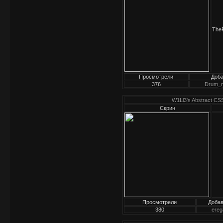
TheR
Просмотрели
Доб
376
Drum_
W1Ll3's Abstract C
Скрин
Просмотрели
Доба
380
ereg