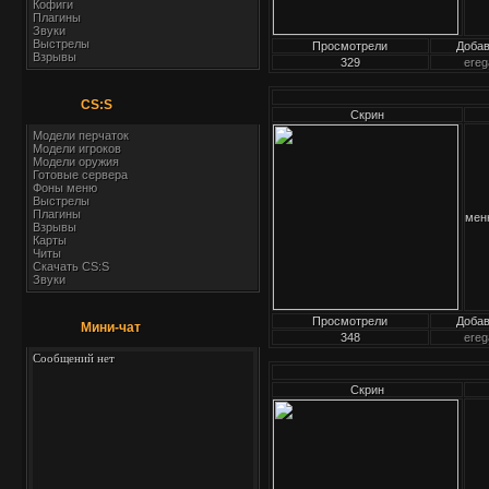
Кофиги
Плагины
Звуки
Выстрелы
Просмотрели
Доба
Взрывы
329
ereg
CS:S
Скрин
Модели перчаток
Модели игроков
Модели оружия
Готовые сервера
Фоны меню
Выстрелы
Плагины
мен
Взрывы
Карты
Читы
Скачать CS:S
Звуки
Просмотрели
Доба
Мини-чат
348
ereg
Скрин