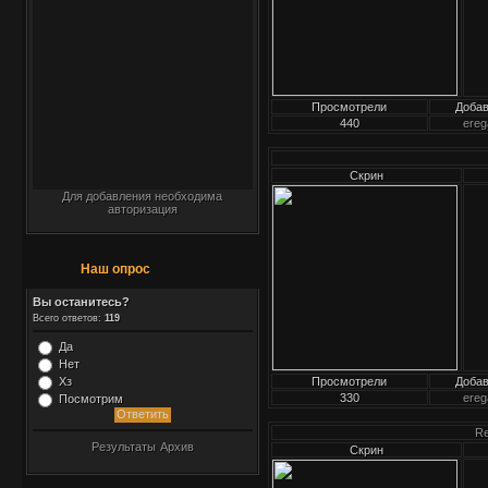
Просмотрели
Доба
440
ereg
Скрин
Для добавления необходима
авторизация
Наш опрос
Вы останитесь?
Всего ответов:
119
Да
Нет
Хз
Просмотрели
Доба
330
ereg
Посмотрим
Re
Результаты
Архив
Скрин