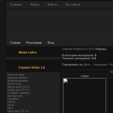
Главная
Форум
Файлы
Топ сайтов
Главная
Регистрация
Вход
Главная
»
Файлы
»
CS:S
» Взрывы
Меню сайта
В категории материалов
:
5
Показано материалов
:
1-5
Сортировать по
:
Дате
·
Названию
·
Ре
Counter-Strike 1.6
Re
Скачать игру
Скрин
Модели оружия
Модели игроков
Анти-читы
Карты для СS 1.6
Софт для CS 1.6
Готовые сервера
Background
Спрайты
Патчи
Боты
Лого
Читы для CS 1.6