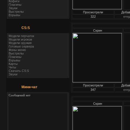
Кофиги
Плагины
Звуки
Выстрелы
Просмотрели
Доба
Взрывы
322
ereg
CS:S
Скрин
Модели перчаток
Модели игроков
Модели оружия
Готовые сервера
Фоны меню
Выстрелы
Плагины
Взрывы
Карты
Читы
Скачать CS:S
Звуки
Просмотрели
Доба
Мини-чат
347
ereg
Скрин