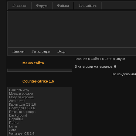
Главная
Форум
Файлы
Топ сайтов
Главная
Регистрация
Вход
Главная
»
Файлы
»
CS:S
» Звуки
Меню сайта
В категории материалов
:
0
Не найдено ма
Counter-Strike 1.6
Скачать игру
Модели оружия
Модели игроков
Анти-читы
Карты для СS 1.6
Софт для CS 1.6
Готовые сервера
Background
Спрайты
Патчи
Боты
Лого
Читы для CS 1.6