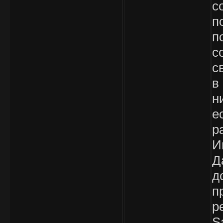
с
п
п
с
с
в
н
е
р
И
Д
д
п
р
S