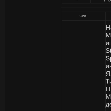
Скрин
Н
M
и
S
S
и
Я
Т
П
M
д