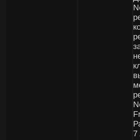
N
р
к
р
з
н
к
в
м
р
N
F
Р
7 