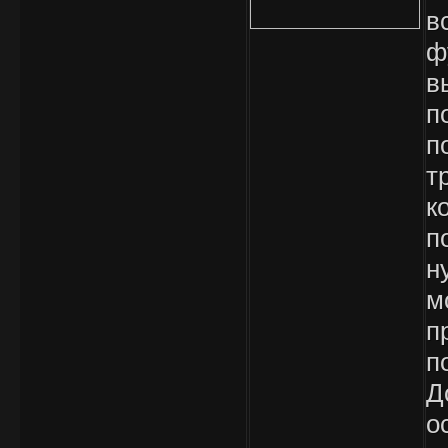
в
ф
в
п
п
т
к
п
н
м
п
п
Д
о