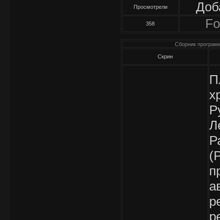
Доб
Просмотрели
Fo
358
Сборник программ
Скрин
П
x
Р
Л
Р
(
п
а
р
р