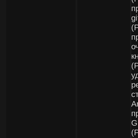
п
g
(
п
о
к
(
у
р
с
A
п
G
(