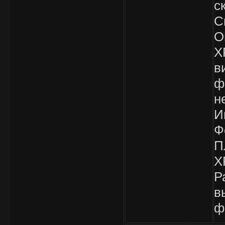
с
С
О
X
в
ф
н
И
Ф
П
X
Р
в
ф