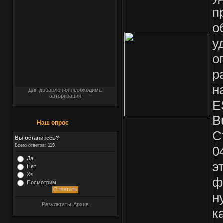
п
о
у
о
р
н
Для добавления необходима
авторизация
E
B
Наш опрос
С
Вы останитесь?
Всего ответов:
119
0
Да
э
Нет
Хз
ф
Посмотрим
н
Результаты
Архив
к