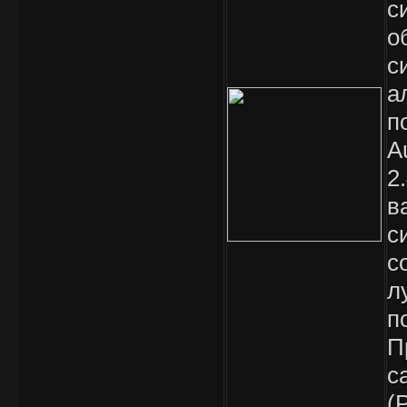
с
о
с
а
п
A
2
в
с
с
л
п
П
с
(