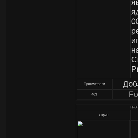
я
я
0
р
и
н
C
P
Доб
Просмотрели
Fo
403
ГРОТ
Скрин