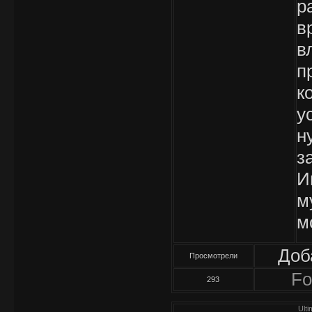
р
в
в
п
к
у
н
з
И
м
м
Доб
Просмотрели
Fo
293
Ulti