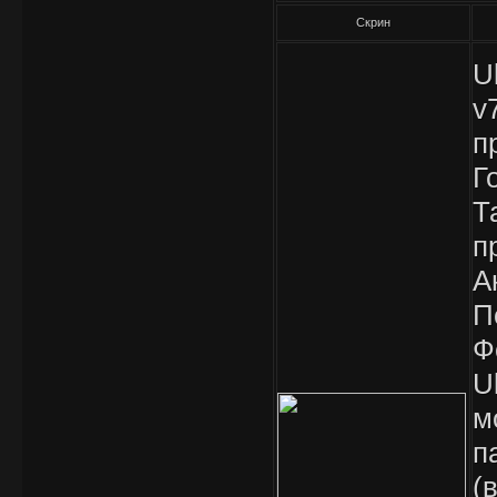
Скрин
U
v
п
Г
Т
п
А
П
Ф
U
м
п
(