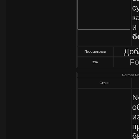
с
к
и
б
Доб
Просмотрели
Fo
394
Norman Mal
Скрин
N
о
и
п
б