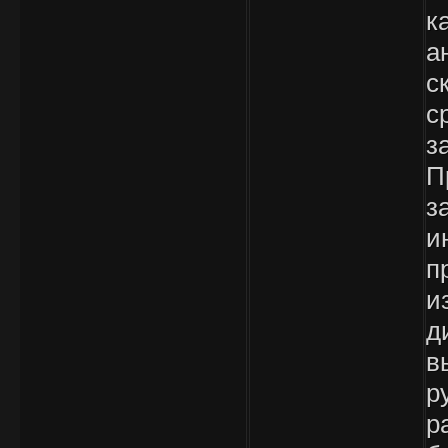
к
а
с
с
з
П
з
и
п
и
д
в
р
р