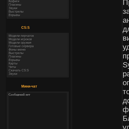
П
Кофиги
Плагины
Звуки
з
Выстрелы
Взрывы
а
д
CS:S
в
Модели перчаток
Модели игроков
Модели оружия
у
Готовые сервера
Фоны меню
Выстрелы
п
Плагины
Взрывы
S
Карты
Читы
Скачать CS:S
р
Звуки
о
Мини-чат
т
д
ф
Б
у