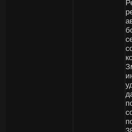
Р
р
а
б
с
с
к
З
и
у
д
п
с
п
3