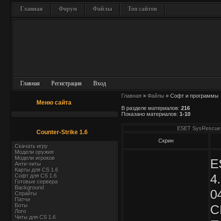
Главная
Форум
Файлы
Топ сайтов
Главная
Регистрация
Вход
Главная
»
Файлы
» Софт и программы
Меню сайта
В разделе материалов
:
216
Показано материалов
:
1-10
ESET SysRescue C
Counter-Strike 1.6
Скрин
Скачать игру
Модели оружия
Модели игроков
E
Анти-читы
Карты для СS 1.6
4
Софт для CS 1.6
Готовые сервера
Background
0
Спрайты
Патчи
Боты
C
Лого
Читы для CS 1.6