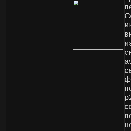
п
C
и
в
и
с
a
с
ф
п
p
с
п
н