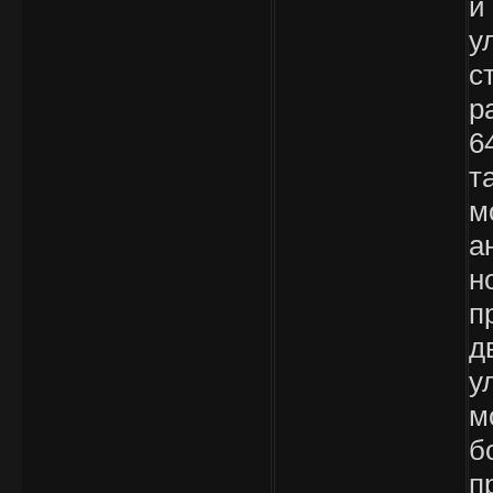
и
у
с
р
6
т
м
а
н
п
д
у
м
б
п