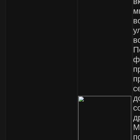
в
м
в
у
в
П
ф
п
п
с
д
с
д
М
п