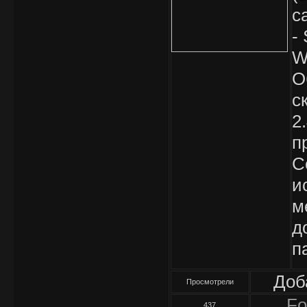
с
-
W
О
с
2
п
C
и
м
д
п
Доб
Просмотрели
Fo
437