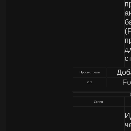
п
а
б
(
п
д
с
Доб
Просмотрели
Fo
282
S
Скрин
И
ч