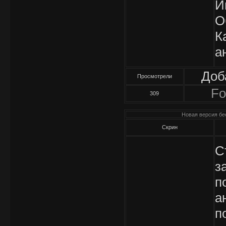
И
О
К
а
Доб
Просмотрели
Fo
309
Новая версия бес
Скрин
С
з
п
а
п