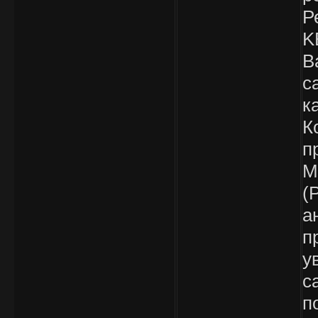
Р
K
В
с
к
К
п
M
(
а
п
у
с
п