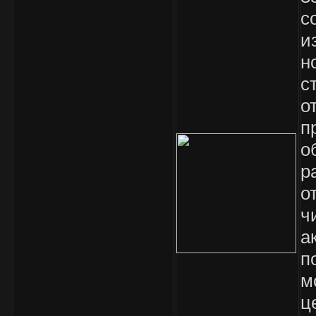
с
и
н
с
о
п
о
р
о
ч
а
п
м
ц