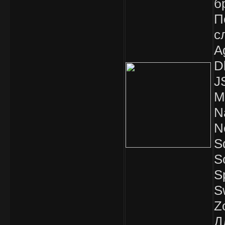
б
П
с
A
D
J
M
N
N
S
S
S
S
Z
Д