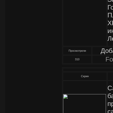
Г
П
X
и
Л
Доб
Просмотрели
Fo
310
Скрин
С
б
п
с