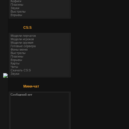
Кофиги
Плагины
Звуки
Выстрелы
Взрывы
CS:S
Модели перчаток
Модели игроков
Модели оружия
Готовые сервера
Фоны меню
Выстрелы
Плагины
Взрывы
Карты
Читы
Скачать CS:S
Звуки
Мини-чат