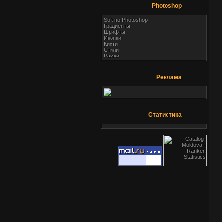
Photoshop
Soft по Photoshop
Градиенты
Шрифты
Иконки
Кисти
Стили
Рамки
Реклама
Статистика