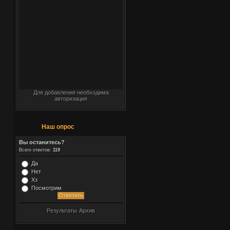
Для добавления необходима
авторизация
Наш опрос
Вы останитесь?
Всего ответов:
119
Да
Нет
Хз
Посмотрим
Результаты
Архив