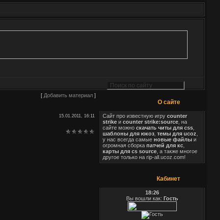
[
Добавить материал
]
О сайте
Сайт про известную игру
counter
15.01.2011, 16:11
strike
и
counter strike:source
, на
сайте можно
скачать читы для css
,
шаблоны для юкоз
,
темы для ucoz
,
у нас всегда самые
новые файлы
и
огромная сборка
патчей для кс
,
карты для cs source
, а также многое
другое только на rip-all.ucoz.com!
Кабинет
18:26
Вы вошли как:
Гость