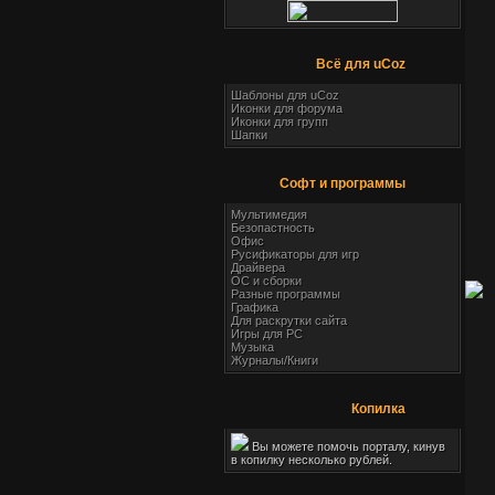
Всё для uCoz
Шаблоны для uCoz
Иконки для форума
Иконки для групп
Шапки
Софт и программы
Мультимедия
Безопастность
Офис
Русификаторы для игр
Драйвера
ОС и сборки
Разные программы
Графика
Для раскрутки сайта
Игры для PC
Музыка
Журналы/Книги
Копилка
Вы можете помочь порталу, кинув
в копилку несколько рублей.