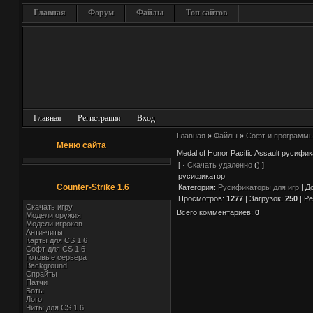
Главная
Форум
Файлы
Топ сайтов
Главная
Регистрация
Вход
Главная
»
Файлы
»
Софт и программ
Меню сайта
Medal of Honor Pacific Assault русифик
[ ·
Скачать удаленно
() ]
русификатор
Counter-Strike 1.6
Категория
:
Русификаторы для игр
|
Д
Просмотров
:
1277
|
Загрузок
:
250
|
Ре
Скачать игру
Всего комментариев
:
0
Модели оружия
Модели игроков
Анти-читы
Карты для СS 1.6
Софт для CS 1.6
Готовые сервера
Background
Спрайты
Патчи
Боты
Лого
Читы для CS 1.6