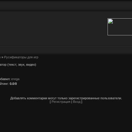
ы
»
Русификаторы для игр
атор (текст, звук, видео)
обавил
:
erega
йтинг
:
0.0
/
0
Добавлять комментарии могут только зарегистрированные пользователи.
[
Регистрация
|
Вход
]