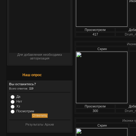
Ико
Просмотрели
Доб
417
Drum_
Иконк
Скрин
Для добавления необходима
авторизация
Наш опрос
Вы останитесь?
Всего ответов:
119
Да
Нет
Хз
Просмотрели
Доб
300
Drum_
Посмотрим
Иконки г
Результаты
Архив
Скрин