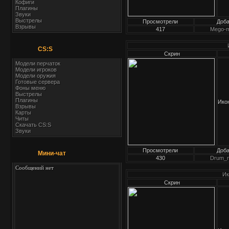
Кофиги
Плагины
Звуки
Выстрелы
Просмотрели
Доб
Взрывы
417
Mego-
CS:S
Скрин
Модели перчаток
Модели игроков
Модели оружия
Готовые сервера
Фоны меню
Выстрелы
Плагины
Икон
Взрывы
Карты
Читы
Скачать CS:S
Звуки
Просмотрели
Доб
Мини-чат
430
Drum_
Ик
Скрин