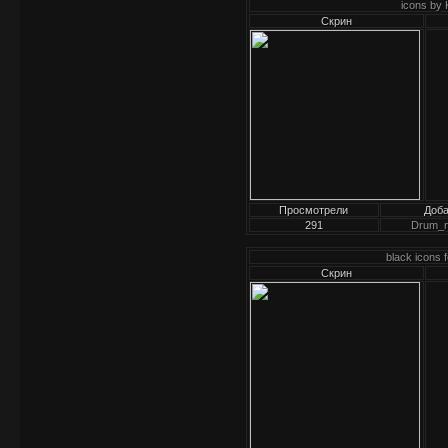
icons by
Скрин
Просмотрели
Доб
291
Drum_
black icons
Скрин