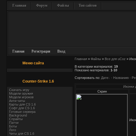
Главная
Форум
Файлы
Топ сайтов
Главная
Регистрация
Вход
Главная
»
Файлы
»
Все для uCoz
» Икон
Меню сайта
В категории материалов
:
19
Показано материалов
:
1-10
Сортировать по
:
Дате
·
Названию
·
Ре
Counter-Strike 1.6
Иконки 
Скачать игру
Скрин
Модели оружия
Модели игроков
Анти-читы
Карты для СS 1.6
Софт для CS 1.6
Готовые сервера
Background
Спрайты
Икон
Патчи
Боты
Лого
Читы для CS 1.6