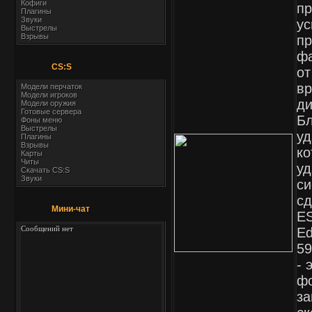
Кофиги
пр
Плагины
Звуки
ус
Выстрелы
Взрывы
пр
фа
CS:S
от
вр
Модели перчаток
Модели игроков
ди
Модели оружия
Готовые сервера
Бл
Фоны меню
Выстрелы
уд
Плагины
Взрывы
ко
Карты
Читы
уд
Скачать CS:S
Звуки
си
сд
Мини-чат
ES
Ed
59
- 
фо
за