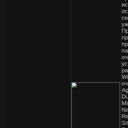
ис
ос
ск
уж
Пр
п
пр
па
оч
ус
ра
Wi
оч
Ag
Du
Mi
Na
Re
Sm