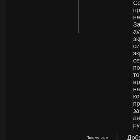
Co
п
не
За
av
эк
си
эк
се
по
то
вр
на
ко
пр
за
ан
ру
Доб
Просмотрели