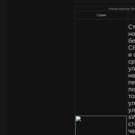
Новая версия бес
Скрин
Ст
но
бе
Сб
и 
ср
ул
на
пе
по
то
ул
ул
sW
ст
ча