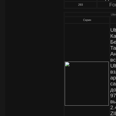
Fo
293
Ulti
Скрин
Ul
Ка
Бе
Та
Ан
вс
Ul
вз
ар
са
до
97
вы
2.
ZI