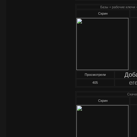
Базы + рабочие ключи 
Скрин
Доб
Просмотрели
er
405
Скачат
Скрин