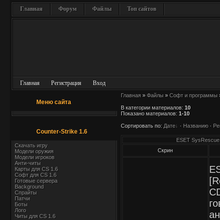
Главная
Форум
Файлы
Топ сайтов
Главная
Регистрация
Вход
Главная
»
Файлы
»
Софт и программы
Меню сайта
В категории материалов
:
10
Показано материалов
:
1-10
Сортировать по
:
Дате
·
Названию
·
Ре
Counter-Strike 1.6
ESET SysRescue C
Скачать игру
Скрин
Модели оружия
Модели игроков
Анти-читы
ES
Карты для СS 1.6
Софт для CS 1.6
[R
Готовые сервера
Background
C
Спрайты
Патчи
го
Боты
Лого
ан
Читы для CS 1.6