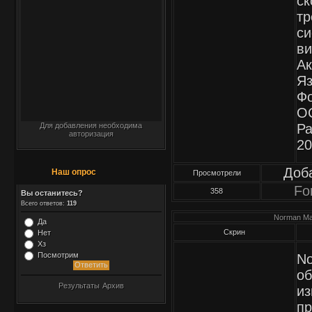
ск
тр
си
ви
Ак
Яз
Фо
ОС
Для добавления необходима
Ра
авторизация
20
Доб
Наш опрос
Просмотрели
Fo
358
Вы останитесь?
Всего ответов:
119
Norman Mal
Да
Скрин
Нет
Хз
Посмотрим
No
об
Результаты
Архив
из
пр