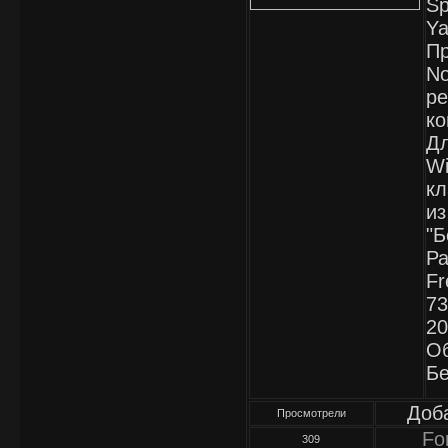
Sp
Ya
Пр
No
ре
ко
Дл
Wi
кл
из
"Б
Ра
Fr
73
20
Об
Бе
Доб
Просмотрели
Fo
309